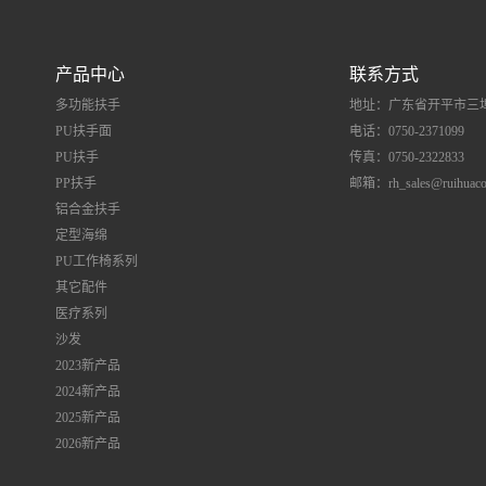
产品中心
联系方式
多功能扶手
地址：广东省开平市三埠
PU扶手面
电话：0750-2371099
PU扶手
传真：0750-2322833
PP扶手
邮箱：rh_sales@ruihuaco
铝合金扶手
定型海绵
PU工作椅系列
其它配件
医疗系列
沙发
2023新产品
2024新产品
2025新产品
2026新产品